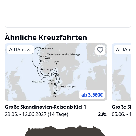
Ähnliche Kreuzfahrten
AIDAnova
AIDAnov
ab 3.560
€
Große Skandinavien-Reise ab Kiel 1
Große Skan
29.05. - 12.06.2027
(
14
Tage)
2
05.06. - 19