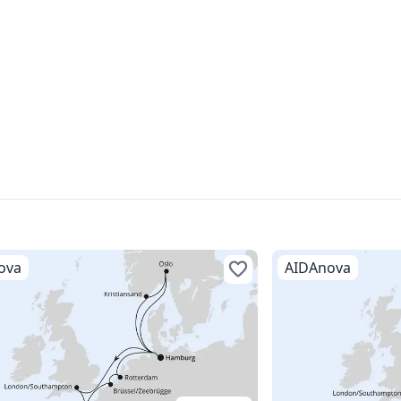
ova
AIDAnova