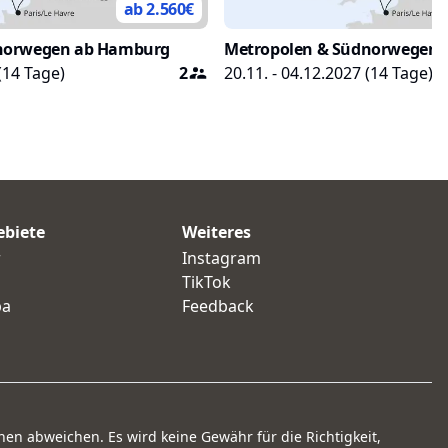
ab 2.560
€
norwegen ab Hamburg
Metropolen & Südnorwegen
(
14
Tage)
2
20.11. - 04.12.2027
(
14
Tage)
ebiete
Weiteres
r
Instagram
TikTok
pa
Feedback
nen abweichen. Es wird keine Gewähr für die Richtigkeit,