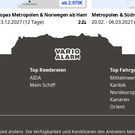
ab 2.070
€
opas Metropolen & Norwegen ab Hamburg
Metropolen & Süd
 23.12.2027
(
12
Tage)
2
20.02. - 06.03.2027
Top Reedereien
Top Fahrg
AIDA
Mittelmee
Mein Schiff
Karibik
Nordeuro
Kanaren
Orient
rzeit ändern. Die Verfügbarkeit und Konditionen des Anbieters kön