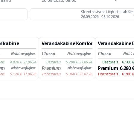
hland
26.09.2026, 08:00
-
Skandinavische Highlights ab Kiel
26.09.2026
-
03.10.2026
nkabine
Verandakabine Komfort
Verandakabine 
c
Classic
Classic
Nicht verfügbar
Nicht verfügbar
Nicht 
eis
4.920
€
27.06.24
Bestpreis
5.200
€
27.06.24
Bestpreis
6.160
um
Premium
Premium
6.280
Nicht verfügbar
Nicht verfügbar
eis
5.120
€
11.06.26
Höchstpreis
5.360
€
25.07.26
Höchstpreis
6.280