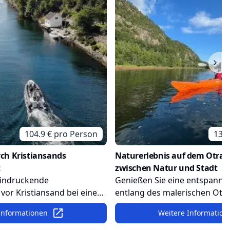
104.9
€ pro
Person
133.
rch Kristiansands
Naturerlebnis auf dem Otra-F
t
zwischen Natur und Stadt
eindruckende
Genießen Sie eine entspannte
vor Kristiansand bei einer
entlang des malerischen Otra
fahrt und entdecken Sie
der idyllischen Natur nördlic
Informationen
Weitere Information
n, historische Leuchttürme
Kristiansand folgen Sie dem F
mmerhäuser. Diese Tour
Stadt. Paddeln Sie durch ruhi