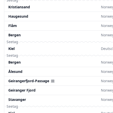
Seetag
Kristiansand
Norwe
Haugesund
Norwe
Flåm
Norwe
Bergen
Norwe
Seetag
Kiel
Deutsc
Seetag
Bergen
Norwe
Ålesund
Norwe
Geirangerfjord-Passage
Norwe
Geiranger Fjord
Norwe
Stavanger
Norwe
Seetag