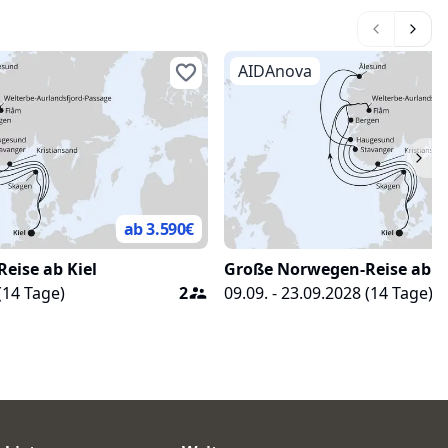
tzel, Naturerlebnis und
Flusslandschaften mit Wälde
nz besondere Weise.
Sie den fließenden Übergang
Natur zu urbanem Leben.
AIDAnova
ab 3.590
€
eise ab Kiel
Große Norwegen-Reise ab Ki
(
14
Tage)
2
09.09. - 23.09.2028
(
14
Tage)