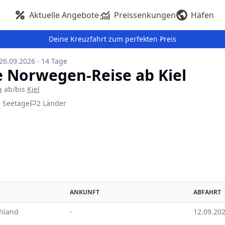
Aktuelle Angebote
Preissenkungen
Häfen
Deine Kreuzfahrt zum perfekten Preis
 26.09.2026
·
14
Tage
 Norwegen-Reise ab Kiel
a
ab/bis
Kiel
5
Seetage
2
Länder
ANKUNFT
ABFAHRT
hland
-
12.09.202