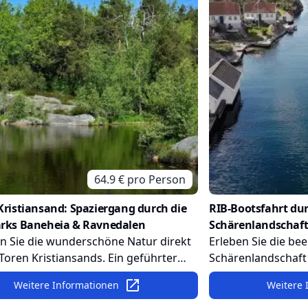
64.9
€ pro
Person
ristiansand: Spaziergang durch die
RIB-Bootsfahrt du
rks Baneheia & Ravnedalen
Schärenlandschaf
n Sie die wunderschöne Natur direkt
Erleben Sie die be
Toren Kristiansands. Ein geführter
Schärenlandschaft 
g durch die Naturparks Baneheia
rasanten RIB-Boots
Weitere Informationen
Weitere 
edalen bieten dazu die perfekte
verborgene Buchte
eit.
und charmante So