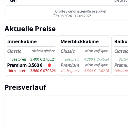
Kiel
Deutsc
Große Skandinavien-Reise ab Kiel
«
29.08.2026
-
12.09.2026
Aktuelle Preise
Innenkabine
Meerblickkabine
Balko
Classic
Classic
Classi
Nicht verfügbar
Nicht verfügbar
Bestpreis
3.400
€
27.06.24
Bestpreis
4.280
€
27.06.24
Bestpr
Premium
3.560
€
Premium
Premi
Nicht verfügbar
Höchstpreis
3.560
€
07.03.26
Höchstpreis
4.560
€
10.02.26
Höchstpr
Preisverlauf