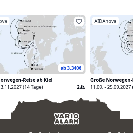
verbindet Nervenki
Fotomotive auf ga
ova
AIDAnova
ab 3.340
€
orwegen-Reise ab Kiel
Große Norwegen-R
 13.11.2027
(
14
Tage)
2
11.09. - 25.09.2027