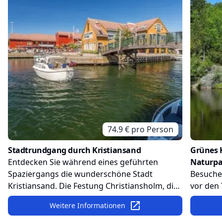
74.9
€ pro
Person
Stadtrundgang durch Kristiansand
Grünes K
Entdecken Sie während eines geführten
Naturpa
Spaziergangs die wunderschöne Stadt
Besuche
Kristiansand. Die Festung Christiansholm, die
vor den 
traditionellen Holzhäuser und die Kathedrale
Rundgan
Weitere Informationen
der Stadt sind nur einige der vielen Highlights
und Ravn
die bei diesem Ausflug auf Sie warten.
Möglichk