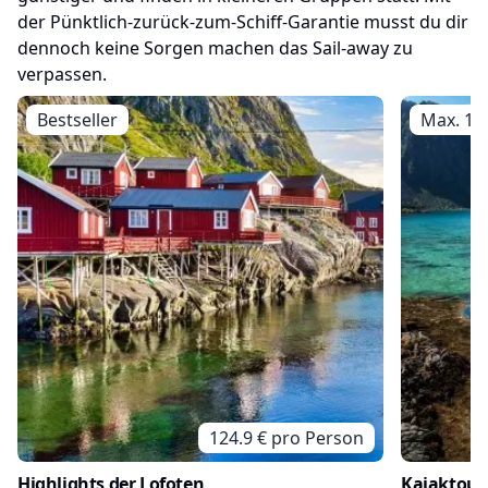
der Pünktlich-zurück-zum-Schiff-Garantie musst du dir
dennoch keine Sorgen machen das Sail-away zu
verpassen.
Bestseller
Max. 16
124.9
€ pro
Person
Highlights der Lofoten
Kajaktour