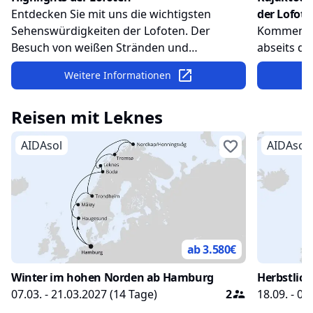
Entdecken Sie mit uns die wichtigsten
der Lofote
Sehenswürdigkeiten der Lofoten. Der
Kommen Sie
Besuch von weißen Stränden und
abseits de
traditionellen Fischerdörfern, umgeben von
Fjorde und
Weitere Informationen
schroffen Bergen und unglaublichen
Kajak erle
Ausblicken, steht auf dem Plan.
wundersc
Reisen mit
Leknes
AIDAsol
AIDAsol
ab 3.580
€
Winter im hohen Norden ab Hamburg
Herbstlic
07.03. - 21.03.2027
(
14
Tage)
2
18.09. - 02