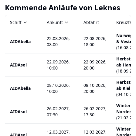
Kommende Anläufe von
Leknes
Schiff
Ankunft
Abfahrt
Kreuzfahr
Norwegen
22.08.2026,
22.08.2026,
AIDAbella
& Vesterå
08:00
18:00
(
16.08.20
Herbstlic
22.09.2026,
22.09.2026,
AIDAsol
ab Hamb
10:00
20:00
(
18.09.20
Herbstlic
08.10.2026,
08.10.2026,
AIDAbella
ab Kiel
10:00
20:00
(
04.10.20
Winter i
26.02.2027,
26.02.2027,
AIDAsol
Norden 
07:30
17:30
(
21.02.20
Winter i
12.03.2027,
12.03.2027,
AIDAsol
Norden 