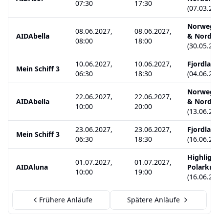
07:30
17:30
(
07.03.20
Norwegen
08.06.2027,
08.06.2027,
AIDAbella
& Nordka
08:00
18:00
(
30.05.20
10.06.2027,
10.06.2027,
Fjordlan
Mein Schiff 3
06:30
18:30
(
04.06.20
Norwegen
22.06.2027,
22.06.2027,
AIDAbella
& Nordka
10:00
20:00
(
13.06.20
23.06.2027,
23.06.2027,
Fjordlan
Mein Schiff 3
06:30
18:30
(
16.06.20
Highligh
01.07.2027,
01.07.2027,
AIDAluna
Polarkre
10:00
19:00
(
16.06.20
Frühere Anläufe
Spätere Anläufe