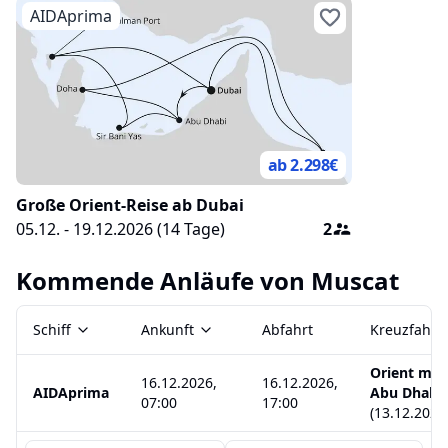
AIDAprima
ab 2.298
€
Große Orient-Reise ab Dubai
05.12. - 19.12.2026
(
14
Tage)
2
Kommende Anläufe von
Muscat
Schiff
Ankunft
Abfahrt
Kreuzfahrt
Orient mit
16.12.2026,
16.12.2026,
AIDAprima
Abu Dhabi
07:00
17:00
(
13.12.2026