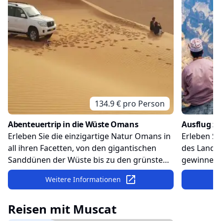
134.9
€ pro
Person
Abenteuertrip in die Wüste Omans
Ausflug 
Erleben Sie die einzigartige Natur Omans in
Erleben S
all ihren Facetten, von den gigantischen
des Lande
Sanddünen der Wüste bis zu den grünsten
gewinnen S
Oasen!
traditione
Weitere Informationen
des Oman
Reisen mit
Muscat