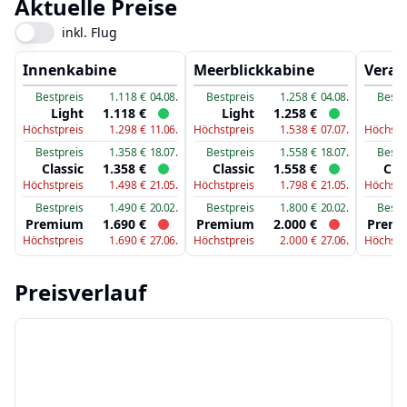
Aktuelle Preise
inkl. Flug
Innenkabine
Meerblickkabine
Veran
Bestpreis
1.118
€
04.08.
Bestpreis
1.258
€
04.08.
Bestp
Light
1.118
€
Light
1.258
€
Li
Höchstpreis
1.298
€
11.06.
Höchstpreis
1.538
€
07.07.
Höchstp
Bestpreis
1.358
€
18.07.
Bestpreis
1.558
€
18.07.
Bestp
Classic
1.358
€
Classic
1.558
€
Cla
Höchstpreis
1.498
€
21.05.
Höchstpreis
1.798
€
21.05.
Höchstp
Bestpreis
1.490
€
20.02.
Bestpreis
1.800
€
20.02.
Bestp
Premium
1.690
€
Premium
2.000
€
Prem
Höchstpreis
1.690
€
27.06.
Höchstpreis
2.000
€
27.06.
Höchstp
Preisverlauf