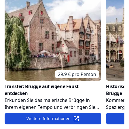
29.9
€ pro
Person
Transfer: Brügge auf eigene Faust
Historisch
entdecken
Brügge
Erkunden Sie das malerische Brügge in
Kommen Si
Ihrem eigenen Tempo und verbringen Sie
Spazierga
die Stunden, wie es Ihnen am besten gefällt.
schlendern
Weitere Informationen
Der Bus-Shuttle bringt Sie vom Anleger
Zentrum u
Zeebrügge ins Zentrum von Brügge.
interessan