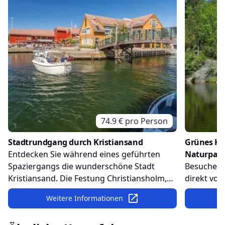
74.9
€ pro
Person
Stadtrundgang durch Kristiansand
Grünes Kri
Entdecken Sie während eines geführten
Naturpark
Spaziergangs die wunderschöne Stadt
Besuchen 
Kristiansand. Die Festung Christiansholm,
direkt vor
die traditionellen Holzhäuser und die
geführter
Weitere Informationen
Kathedrale der Stadt sind nur einige der
Baneheia 
vielen Highlights die bei diesem Ausflug auf
perfekte M