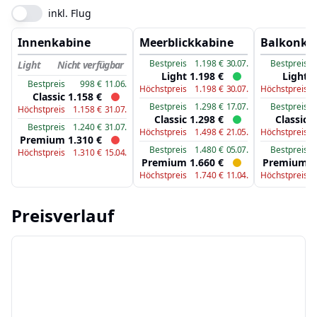
inkl. Flug
Innenkabine
Meerblickkabine
Balkonka
Bestpreis
1.198
€
30.07.
Bestpreis
Light
Nicht verfügbar
Light
1.198
€
Light
1
Bestpreis
998
€
11.06.
Höchstpreis
1.198
€
30.07.
Höchstpreis
Classic
1.158
€
Bestpreis
1.298
€
17.07.
Bestpreis
Höchstpreis
1.158
€
31.07.
Classic
1.298
€
Classic
1
Bestpreis
1.240
€
31.07.
Höchstpreis
1.498
€
21.05.
Höchstpreis
Premium
1.310
€
Bestpreis
1.480
€
05.07.
Bestpreis
Höchstpreis
1.310
€
15.04.
Premium
1.660
€
Premium
1
Höchstpreis
1.740
€
11.04.
Höchstpreis
Preisverlauf