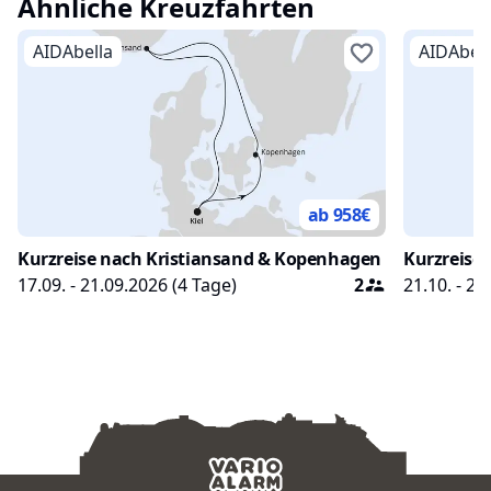
Ähnliche Kreuzfahrten
Sie warten.
AIDAbella
AIDAbell
ab 958
€
Kurzreise nach Kristiansand & Kopenhagen ab Kiel
Kurzreise
17.09. - 21.09.2026
(
4
Tage)
2
21.10. - 25