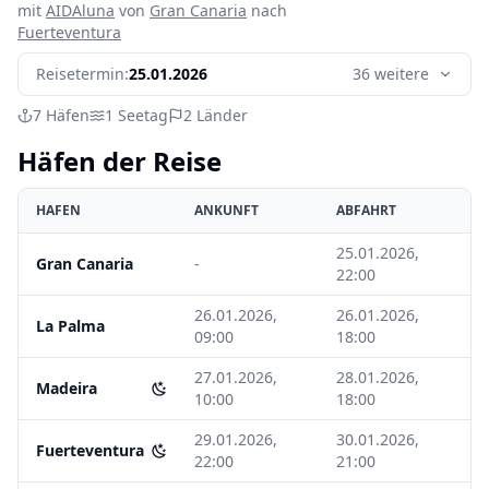
mit
AIDAluna
von
Gran Canaria
nach
Fuerteventura
Reisetermin:
25.01.2026
36 weitere
7
Häfen
1
Seetag
2
Länder
Häfen der Reise
HAFEN
ANKUNFT
ABFAHRT
25.01.2026,
Gran Canaria
-
22:00
26.01.2026,
26.01.2026,
La Palma
09:00
18:00
27.01.2026,
28.01.2026,
Madeira
10:00
18:00
29.01.2026,
30.01.2026,
Fuerteventura
22:00
21:00