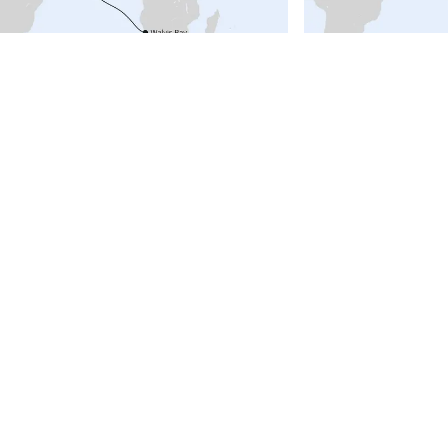
ab 2.760
€
lorca über Namibia nach Kapstadt 1
Weltenbummler Sü
 24.11.2027
(
20
Tage)
2
29.02. - 03.04.2028
Top Reedereien
Top Fahrg