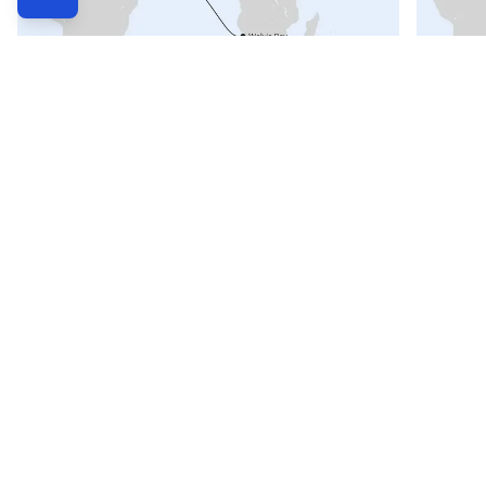
ab 2.440
€
Von Kapstadt über Namibia nach Mallorca
Von Mal
14.03. - 03.04.2028
(
20
Tage)
2
04.11. -
Häufige Fragen
Wo ist AIDAblu gerade?
Welche aktuelle Route fährt AIDAblu gerade?
Top Häfen
Top Angebote