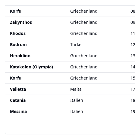
Korfu
Griechenland
08
Zakynthos
Griechenland
09
Rhodos
Griechenland
11
Bodrum
Türkei
12
Heraklion
Griechenland
13
Katakolon (Olympia)
Griechenland
14
Korfu
Griechenland
15
Valletta
Malta
17
Catania
Italien
18
Messina
Italien
19