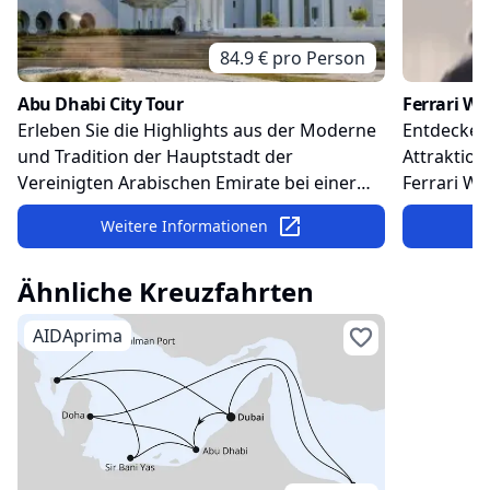
84.9
€ pro
Person
Abu Dhabi City Tour
Ferrari Wo
Erleben Sie die Highlights aus der Moderne
Entdecken 
und Tradition der Hauptstadt der
Attraktion
Vereinigten Arabischen Emirate bei einer
Ferrari Wo
entspannten Stadtrundfahrt. Sehen Sie die
in eine We
Weitere Informationen
atemberaubende Scheich-Zayid-Moschee
Menge Spa
und werfen Sie einen Blick in die
Familie v
Ähnliche Kreuzfahrten
Vergangenheit im "Heritage Village".
AIDAprima