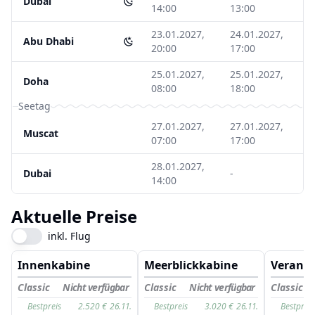
Dubai
14:00
13:00
23.01.2027,
24.01.2027,
Abu Dhabi
20:00
17:00
25.01.2027,
25.01.2027,
Doha
08:00
18:00
Seetag
27.01.2027,
27.01.2027,
Muscat
07:00
17:00
28.01.2027,
Dubai
-
14:00
Aktuelle Preise
inkl. Flug
Innenkabine
Meerblickkabine
Verand
Classic
Nicht verfügbar
Classic
Nicht verfügbar
Classic
Bestpreis
2.520
€
26.11.
Bestpreis
3.020
€
26.11.
Bestpreis