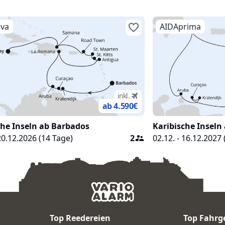
iva
AIDAprima
inkl.
ab 4.590
€
che Inseln ab Barbados
Karibische Inseln
 20.12.2026
(
14
Tage)
2
02.12. - 16.12.2027
Top Reedereien
Top Fahrg