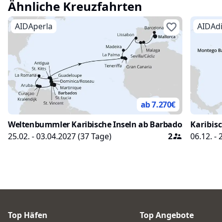
Ähnliche Kreuzfahrten
AIDAperla
AIDAd
ab 7.270
€
Weltenbummler Karibische Inseln ab Barbados
Karibis
25.02. - 03.04.2027
(
37
Tage)
2
06.12. -
Top Häfen
Top Angebote