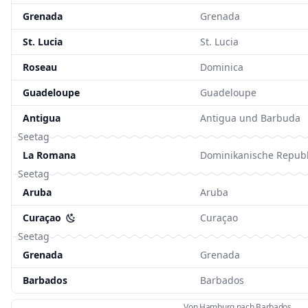
Grenada
Grenada
St. Lucia
St. Lucia
Roseau
Dominica
Guadeloupe
Guadeloupe
Antigua
Antigua und Barbuda
Seetag
La Romana
Dominikanische Republ
Seetag
Aruba
Aruba
Curaçao
Curaçao
Seetag
Grenada
Grenada
Barbados
Barbados
Von Hamburg nach Barbados