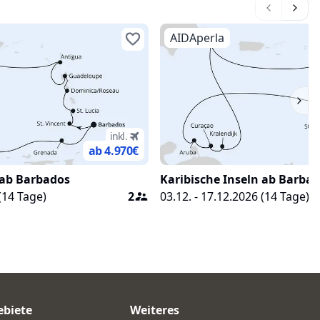
AIDAperla
inkl.
ab 4.970
€
 ab Barbados
Karibische Inseln ab Barba
(
14
Tage)
2
03.12. - 17.12.2026
(
14
Tage)
ebiete
Weiteres