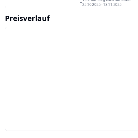
«
25.10.2025
-
13.11.2025
Preisverlauf