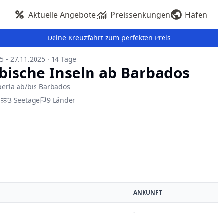
Aktuelle Angebote
Preissenkungen
Häfen
Deine Kreuzfahrt zum perfekten Preis
5 - 27.11.2025
·
14
Tage
bische Inseln ab Barbados
perla
ab/bis
Barbados
n
3
Seetage
9
Länder
ANKUNFT
-