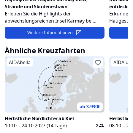
Strände und Skudeneshavn
entdecke
Erleben Sie die Highlights der
Erkunden S
abwechslungsreichen Insel Karmøy bei
Haugesund
einer Panoramafahrt. Besuchen Sie die
Genießen 
Weitere Informationen
kleine Freiheitsstatue in Visnes, die
kleinen In
niedliche, historische Hafenstadt
Ähnliche Kreuzfahrten
Skudeneshavn und entdecken Sie
traumhafte Strände.
AIDAbella
AIDAlun
ab 3.930
€
Herbstliche Nordlichter ab Kiel
Herbstlich
10.10. - 24.10.2027
(
14
Tage)
2
08.10. - 22