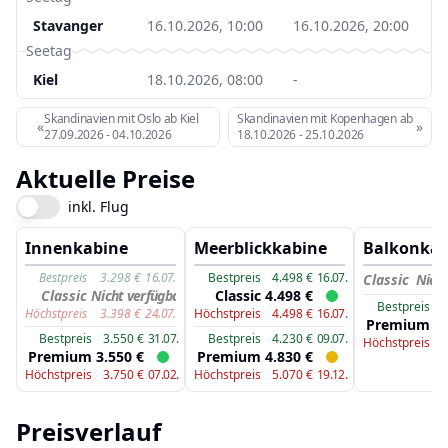
Stavanger
16.10.2026, 10:00
16.10.2026, 20:00
Seetag
Kiel
18.10.2026, 08:00
-
Skandinavien mit Oslo ab Kiel
Skandinavien mit Kopenhagen ab Kiel
«
»
27.09.2026
-
04.10.2026
18.10.2026
-
25.10.2026
Aktuelle Preise
inkl. Flug
Innenkabine
Meerblickkabine
Balkonkab
Bestpreis
3.298
€
16.07.
Bestpreis
4.498
€
16.07.
Classic
Nicht
Classic
Nicht verfügbar
Classic
4.498
€
Bestpreis
5
Höchstpreis
3.398
€
24.07.
Höchstpreis
4.498
€
16.07.
Premium
6.
Bestpreis
3.550
€
31.07.
Bestpreis
4.230
€
09.07.
Höchstpreis
6
Premium
3.550
€
Premium
4.830
€
Höchstpreis
3.750
€
07.02.
Höchstpreis
5.070
€
19.12.
Preisverlauf