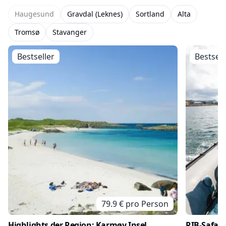
Haugesund
Gravdal (Leknes)
Sortland
Alta
Tromsø
Stavanger
Bestseller
Bestsell
79.9
€ pro
Person
Highlights der Region: Karmøy Insel,
RIB-Safari