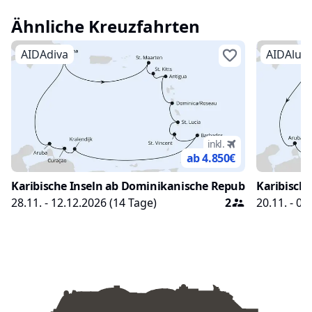
einen kompakten Überblick zu erhalten.
kleiner Gr
Ähnliche Kreuzfahrten
Reiseleitu
Gesteinsf
AIDAdiva
AIDAlun
Höhlen.
inkl.
ab 4.850
€
Karibische Inseln ab Dominikanische Republik 1
Karibische
28.11. - 12.12.2026
(
14
Tage)
2
20.11. - 04