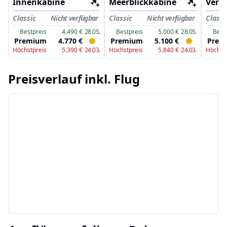
Innenkabine
Meerblickkabine
Vera
Classic
Nicht verfügbar
Classic
Nicht verfügbar
Classi
Bestpreis
4.490
€
28.05.
Bestpreis
5.000
€
28.05.
Best
Premium
4.770
€
Premium
5.100
€
Prem
Höchstpreis
5.390
€
24.03.
Höchstpreis
5.840
€
24.03.
Höchst
Preisverlauf
inkl. Flug