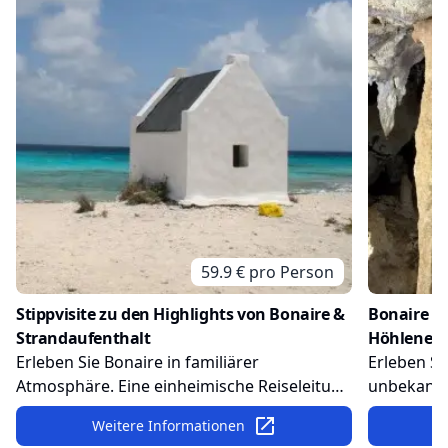
59.9
€ pro
Person
Stippvisite zu den Highlights von Bonaire &
Bonaire ma
Strandaufenthalt
Höhlener
Erleben Sie Bonaire in familiärer
Erleben S
Atmosphäre. Eine einheimische Reiseleitung
unbekannte
zeigt Ihnen während einer Rundfahrt die
Sehenswürd
Weitere Informationen
Highlights der Insel. Der ideale Ausflug, um
unterirdis