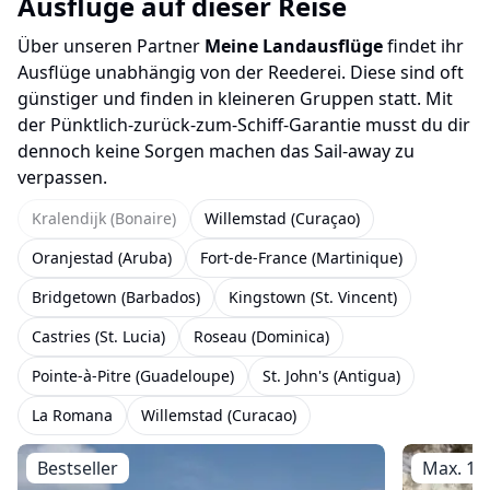
Ausflüge auf dieser Reise
Über unseren Partner
Meine Landausflüge
findet ihr
Ausflüge unabhängig von der Reederei. Diese sind oft
günstiger und finden in kleineren Gruppen statt. Mit
der Pünktlich-zurück-zum-Schiff-Garantie musst du dir
dennoch keine Sorgen machen das Sail-away zu
verpassen.
Kralendijk (Bonaire)
Willemstad (Curaçao)
Oranjestad (Aruba)
Fort-de-France (Martinique)
Bridgetown (Barbados)
Kingstown (St. Vincent)
Castries (St. Lucia)
Roseau (Dominica)
Pointe-à-Pitre (Guadeloupe)
St. John's (Antigua)
La Romana
Willemstad (Curacao)
Bestseller
Max. 10