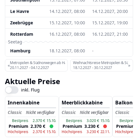
Le Havre
14.12.2027, 08:00
14.12.2027, 20:00
Zeebrügge
15.12.2027, 10:00
15.12.2027, 19:00
Rotterdam
16.12.2027, 08:00
16.12.2027, 21:00
Seetag
Hamburg
18.12.2027, 08:00
-
Metropolen & Südnorwegen ab Hamburg
Weihnachtsreise Metropolen & Südno
«
»
20.11.2027
-
04.12.2027
18.12.2027
-
30.12.2027
Aktuelle Preise
inkl. Flug
Innenkabine
Meerblickkabine
Balkonk
Classic
Nicht verfügbar
Classic
Nicht verfügbar
Classic
Ni
Bestpreis
2.370
€
15.10.
Bestpreis
3.020
€
15.10.
Bestpreis
Premium
2.370
€
Premium
3.230
€
Premium
Höchstpreis
2.370
€
15.10.
Höchstpreis
3.230
€
22.11.
Höchstpreis