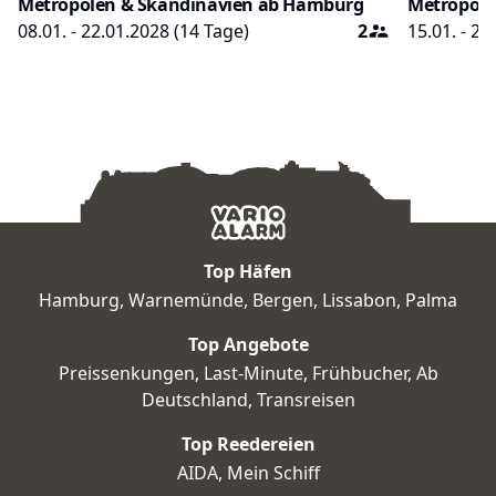
Metropolen & Skandinavien ab Hamburg
Metropole
08.01. - 22.01.2028
(
14
Tage)
2
15.01. - 29
Top Häfen
Hamburg
,
Warnemünde
,
Bergen
,
Lissabon
,
Palma
Top Angebote
Preissenkungen
,
Last-Minute
,
Frühbucher
,
Ab
Deutschland
,
Transreisen
Top Reedereien
AIDA
,
Mein Schiff