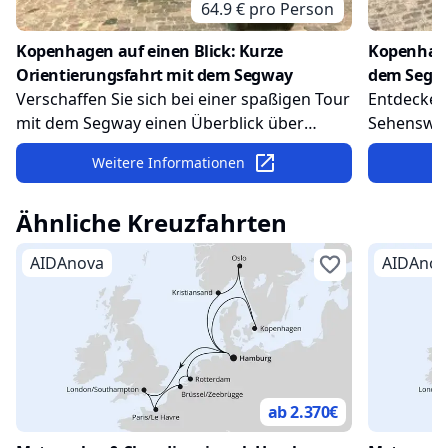
64.9
€ pro
Person
Kopenhagen auf einen Blick: Kurze
Kopenhage
Orientierungsfahrt mit dem Segway
dem Segw
Verschaffen Sie sich bei einer spaßigen Tour
Entdecken
mit dem Segway einen Überblick über
Sehenswür
Kopenhagen. Während einer kurzen
zweistünd
Weitere Informationen
Orientierungsfahrt düsen Sie mit Ihrem
düsen an e
Gefährt an einer Auswahl der wichtigsten
Sehenswür
Ähnliche Kreuzfahrten
und schönsten Sehenswürdigkeiten der
den beson
Stadt vorbei.
der Fahrt 
AIDAnova
AIDAnov
ab 2.370
€