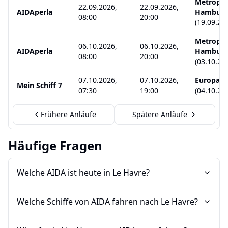
Metropol
22.09.2026,
22.09.2026,
AIDAperla
Hambur
08:00
20:00
(
19.09.20
Metropol
06.10.2026,
06.10.2026,
AIDAperla
Hambur
08:00
20:00
(
03.10.20
07.10.2026,
07.10.2026,
Europas 
Mein Schiff 7
07:30
19:00
(
04.10.20
Frühere Anläufe
Spätere Anläufe
Häufige Fragen
Welche AIDA ist heute in Le Havre?
Welche Schiffe von AIDA fahren nach Le Havre?