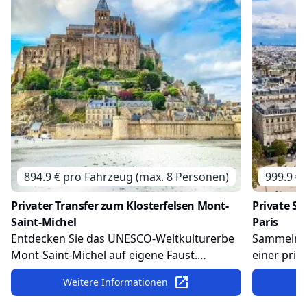
894.9
€ pro
Fahrzeug (max. 8 Personen)
999.9
€ 
Privater Transfer zum Klosterfelsen Mont-
Private St
Saint-Michel
Paris
Entdecken Sie das UNESCO-Weltkulturerbe
Sammeln S
Mont-Saint-Michel auf eigene Faust.
einer priv
Machen Sie einen Spaziergang durch das
Ihr Fahrer
Weitere Informationen
mittelalterliche Dorf und besichtigen Sie die
Sehenswür
beeindruckende Klosterkirche. Lassen Sie
ansteuern