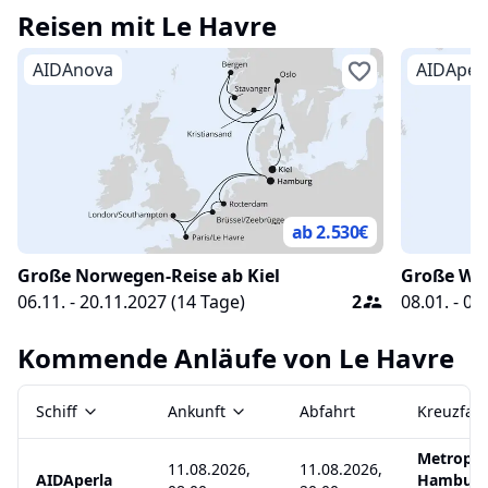
Reisen mit
Le Havre
sich von dem fantastischen Ausblick auf die
Stunden in
malerische Landschaft der Normandie
AIDAnova
AIDAper
verzaubern!
ab 2.530
€
Große Norwegen-Reise ab Kiel
Große Wi
06.11. - 20.11.2027
(
14
Tage)
2
08.01. - 01
Kommende Anläufe von
Le Havre
Schiff
Ankunft
Abfahrt
Kreuzfahr
Metropol
11.08.2026,
11.08.2026,
AIDAperla
Hambur