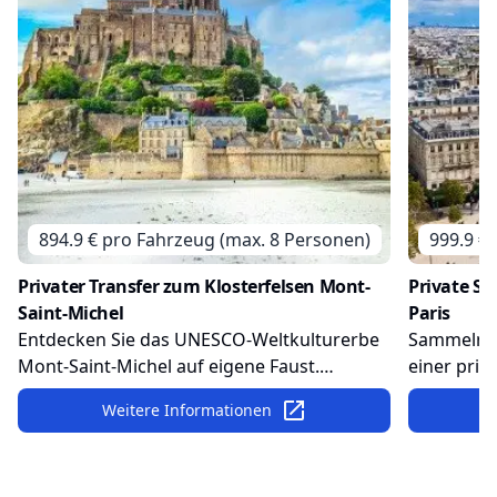
894.9
€ pro
Fahrzeug (max. 8 Personen)
999.9
€ 
Privater Transfer zum Klosterfelsen Mont-
Private St
Saint-Michel
Paris
Entdecken Sie das UNESCO-Weltkulturerbe
Sammeln S
Mont-Saint-Michel auf eigene Faust.
einer priv
Machen Sie einen Spaziergang durch das
Ihr Fahrer
Weitere Informationen
mittelalterliche Dorf und besichtigen Sie die
Sehenswür
beeindruckende Klosterkirche. Lassen Sie
ansteuern
sich von dem fantastischen Ausblick auf die
Stunden in