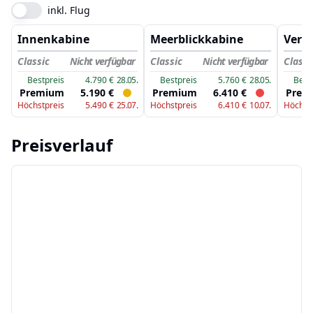
inkl. Flug
Innenkabine
Meerblickkabine
Vera
Classic
Nicht verfügbar
Classic
Nicht verfügbar
Classi
Bestpreis
4.790
€
28.05.
Bestpreis
5.760
€
28.05.
Best
Premium
5.190
€
Premium
6.410
€
Prem
Höchstpreis
5.490
€
25.07.
Höchstpreis
6.410
€
10.07.
Höchst
Preisverlauf