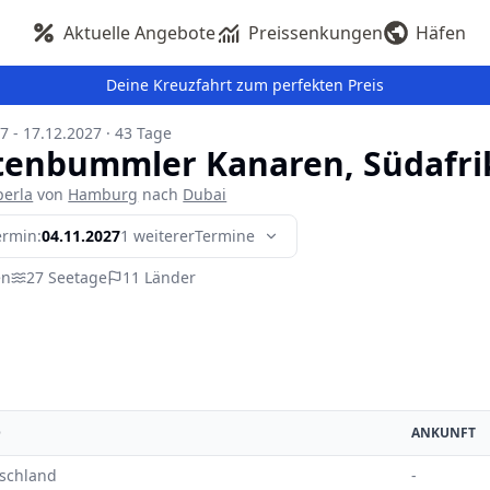
Aktuelle Angebote
Preissenkungen
Häfen
Deine Kreuzfahrt zum perfekten Preis
7 - 17.12.2027
·
43
Tage
tenbummler Kanaren, Südafrik
perla
von
Hamburg
nach
Dubai
ermin:
04.11.2027
1 weiterer
Termine
en
27
Seetage
11
Länder
D
ANKUNFT
schland
-