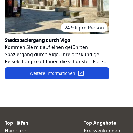
24.9
€ pro
Person
Stadtspaziergang durch Vigo
Kommen Sie mit auf einen geführten
Spaziergang durch Vigo. Ihre ortskundige
Reiseleitung zeigt Ihnen die schönsten Plätze
und Straßen der Altstadt und vermittelt Ihnen
Weitere Informationen
umfassende Informationen zur Geschichte
und Kultur der Stadt.
Top Häfen
Top Angebote
Hamburg
Preissenkungen