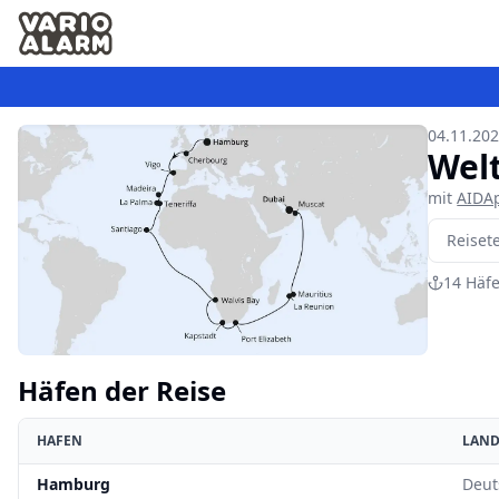
04.11.202
Wel
mit
AIDA
Reiset
14
Häf
Häfen der Reise
HAFEN
LAN
Hamburg
Deut