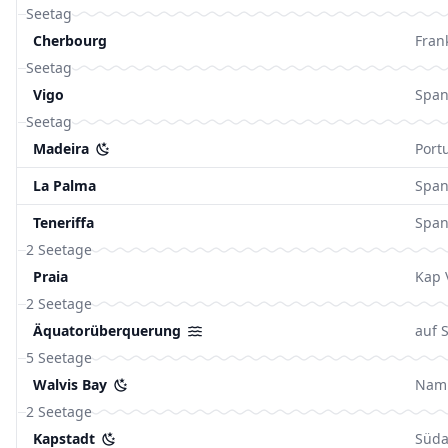
Seetag
Cherbourg
Fran
Seetag
Vigo
Span
Seetag
Madeira
Port
La Palma
Span
Teneriffa
Span
2 Seetage
Praia
Kap 
2 Seetage
Äquatorüberquerung
auf 
5 Seetage
Walvis Bay
Nami
2 Seetage
Kapstadt
Süda