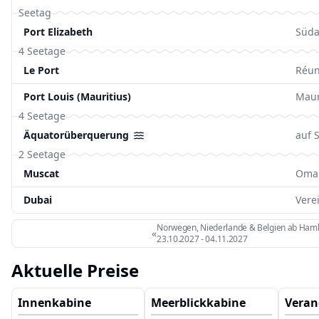
Seetag
Port Elizabeth
Süda
4 Seetage
Le Port
Réun
Port Louis (Mauritius)
Maur
4 Seetage
Äquatorüberquerung
auf 
2 Seetage
Muscat
Oma
Dubai
Vere
Norwegen, Niederlande & Belgien ab Ham
«
23.10.2027
-
04.11.2027
Aktuelle Preise
Innenkabine
Meerblickkabine
Veran