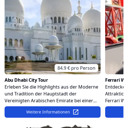
84.9
€ pro
Person
Abu Dhabi City Tour
Ferrari Wo
Erleben Sie die Highlights aus der Moderne
Entdecken 
und Tradition der Hauptstadt der
Attraktion
Vereinigten Arabischen Emirate bei einer
Ferrari Wo
entspannten Stadtrundfahrt. Sehen Sie die
in eine We
Weitere Informationen
atemberaubende Scheich-Zayid-Moschee
Menge Spa
und werfen Sie einen Blick in die
Familie v